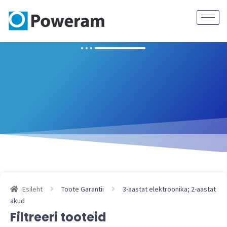
3-aastat elektroonika;
2-aastat akud
Esileht
Toote Garantii
3-aastat elektroonika; 2-aastat
akud
Filtreeri tooteid