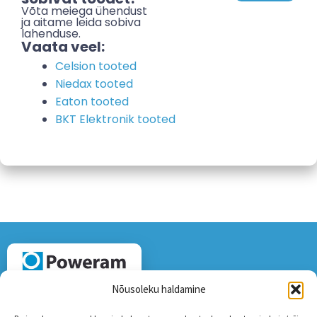
Võta meiega ühendust
ja aitame leida sobiva
lahenduse.
Vaata veel:
Celsion tooted
Niedax tooted
Eaton tooted
BKT Elektronik tooted
Nõusoleku haldamine
Usaldusväärseim lahenduste pakkuja katkematu
toitepinge tagamisel.