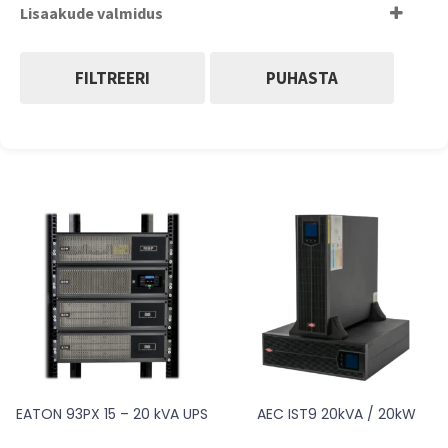
Lisaakude valmidus
mehaaniline hooldusmöödaviik
jah
(standardvarustuses)
mehaaniline hooldusmöödaviik (valikuline)
FILTREERI
PUHASTA
EATON 93PX 15 – 20 kVA UPS
AEC IST9 20kVA / 20kW