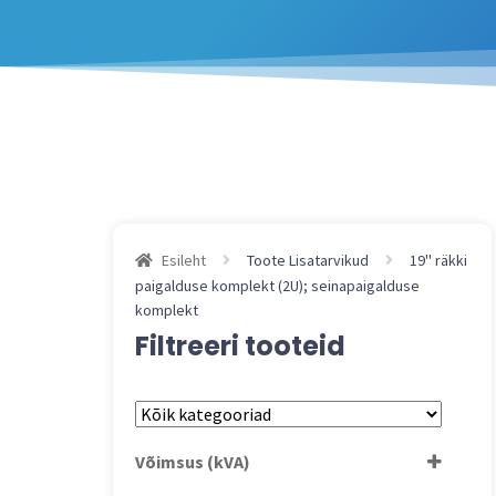
Esileht
Toote Lisatarvikud
19'' räkki
paigalduse komplekt (2U); seinapaigalduse
komplekt
Filtreeri tooteid
Võimsus (kVA)
Võimsus: 0,5...0,9 kVA