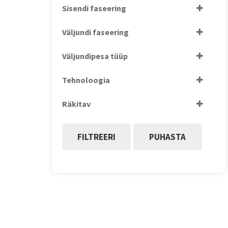
Sisendi faseering
Võimsus: 1...2,9 kVA
1-faas
Väljundi faseering
1-faas
Väljundipesa tüüp
DIN
Tehnoloogia
IEC
Line-Interactive
Räkitav
Offline
Jah
FILTREERI
PUHASTA