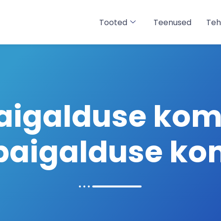
Tooted
Teenused
Teh
 paigalduse kom
paigalduse ko