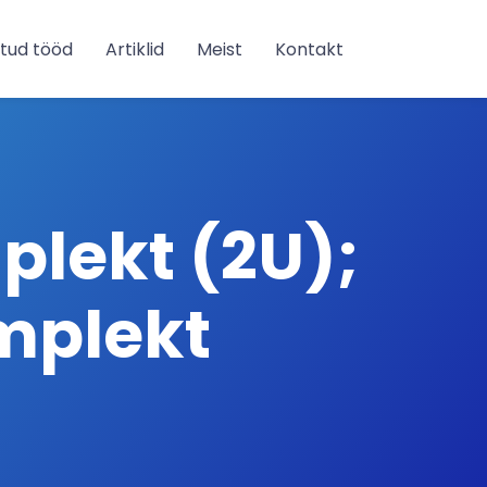
tud tööd
Artiklid
Meist
Kontakt
plekt (2U);
mplekt