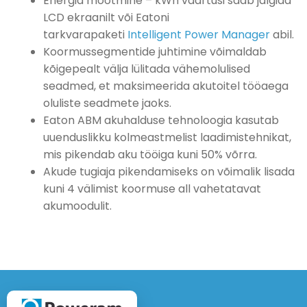
Energia mõõtmine – kWh väärtusi saab jälgida
LCD ekraanilt või Eatoni
tarkvarapaketi
Intelligent Power Manager
abil.
Koormussegmentide juhtimine võimaldab
kõigepealt välja lülitada vähemolulised
seadmed, et maksimeerida akutoitel tööaega
oluliste seadmete jaoks.
Eaton ABM akuhalduse tehnoloogia kasutab
uuenduslikku kolmeastmelist laadimistehnikat,
mis pikendab aku tööiga kuni 50% võrra.
Akude tugiaja pikendamiseks on võimalik lisada
kuni 4 välimist koormuse all vahetatavat
akumoodulit.