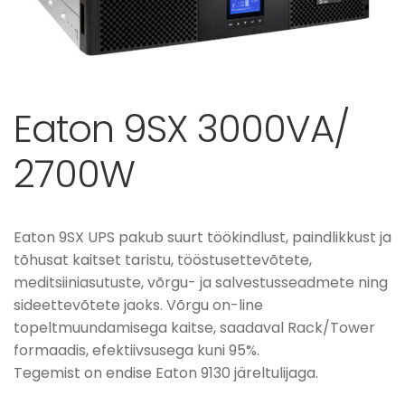
Eaton 9SX 3000VA/
2700W
Eaton 9SX UPS pakub suurt töökindlust, paindlikkust ja
tõhusat kaitset taristu, tööstusettevõtete,
meditsiiniasutuste, võrgu- ja salvestusseadmete ning
sideettevõtete jaoks. Võrgu on-line
topeltmuundamisega kaitse, saadaval Rack/Tower
formaadis, efektiivsusega kuni 95%.
Tegemist on endise Eaton 9130 järeltulijaga.