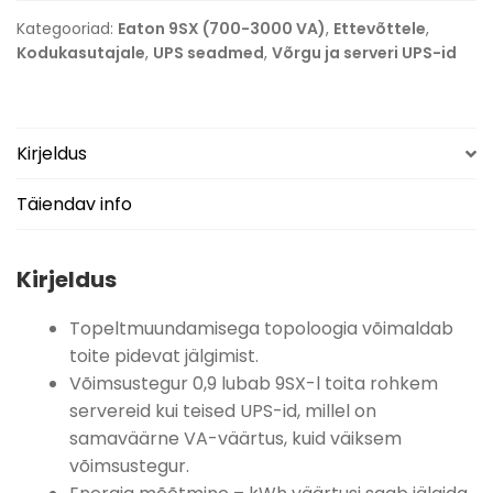
Kategooriad:
Eaton 9SX (700-3000 VA)
,
Ettevõttele
,
Kodukasutajale
,
UPS seadmed
,
Võrgu ja serveri UPS-id
Topeltmuundamisega topoloogia võimaldab
toite pidevat jälgimist.
Võimsustegur 0,9 lubab 9SX-l toita rohkem
servereid kui teised UPS-id, millel on
samaväärne VA-väärtus, kuid väiksem
võimsustegur.